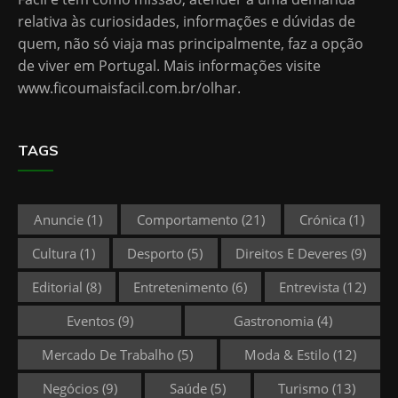
relativa às curiosidades, informações e dúvidas de
quem, não só viaja mas principalmente, faz a opção
de viver em Portugal. Mais informações visite
www.ficoumaisfacil.com.br/olhar
.
TAGS
Anuncie
(1)
Comportamento
(21)
Crónica
(1)
Cultura
(1)
Desporto
(5)
Direitos E Deveres
(9)
Editorial
(8)
Entretenimento
(6)
Entrevista
(12)
Eventos
(9)
Gastronomia
(4)
Mercado De Trabalho
(5)
Moda & Estilo
(12)
Negócios
(9)
Saúde
(5)
Turismo
(13)