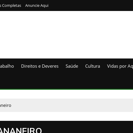
s Completas
Anuncie Aqui
rabalho
Direitos e Deveres
Saúde
Cultura
Vidas por Aq
aneiro
BANANEIRO