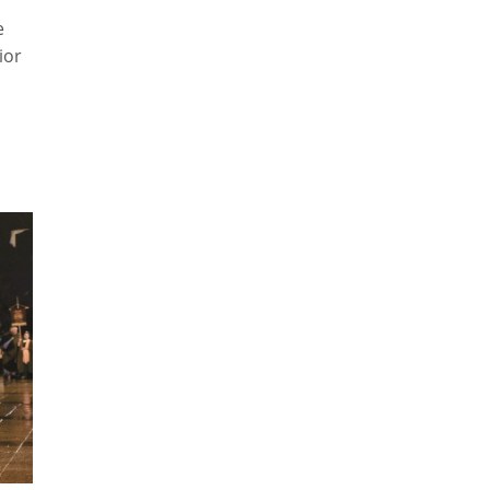
e
ior