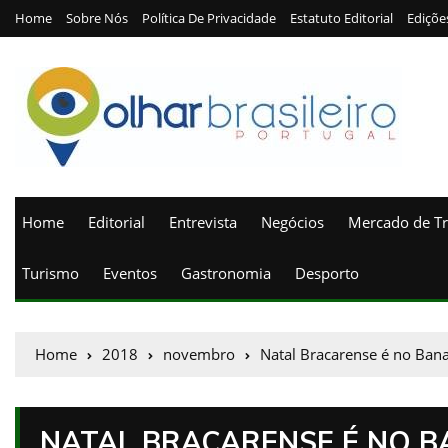
Home
Sobre Nós
Política De Privacidade
Estatuto Editorial
Ediçõe
Home
Editorial
Entrevista
Negócios
Mercado de T
Turismo
Eventos
Gastronomia
Desporto
Home
2018
novembro
Natal Bracarense é no Ban
NATAL BRACARENSE É NO 