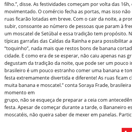
filho.”, disse. As festividades começam por volta das 16h
movimentado. O comércio fecha as portas, mas isso não e
ruas ficarão lotadas em breve. Com o cair da noite, a p
subir, consoante ao número de pessoas que param à fren
um moscatel de Setúbal e essa tradição tem propósito. 
típicas garrafas das Caldas da Rainha e para possibilit
“toquinho”, nada mais que restos bons de banana cortad
cidade. E como era de se esperar, não caiu apenas nas g
degustam da tradição da noite, que pode ser um pouco in
brasileiro é um pouco estranho comer uma banana e toma
festa extremamente divertida e diferente! As ruas fica
muita banana e moscatel.” conta Soraya Frade, brasileira 
momento em
grupo, não se esqueça de preparar a ceia com antecedênc
festa. Apesar de começar durante a tarde, o Bananeiro es
moscatéis, não queira saber de mexer em panelas. Particip