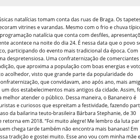
icas natalícias tomam conta das ruas de Braga. Os tapete
ecoram vitrines e varandas. Mesmo com o frio e chuva típic
a programação natalícia que conta com desfiles, apresentaç
nte acontece na noite do dia 24. É nessa data que o povo s
ico, participando do evento mais tradicional da época. Com
rma despretensiosa. Uma confraternização de comerciantes
tradição, que aproxima a população com boas energias e vot
to acolhedor, visto que grande parte da popularidade do
 confraternização, que convidavam, ano após ano, mais ami
, um dos estabelecimentos mais antigos da cidade. Assim, f
a melhor atender o público. Dessa maneira, o Bananeiro é
istas e curiosos que espreitam a festividade, fazendo par
so da bailarina teuto-brasileira Bárbara Stephanie, de 30
e retorna em 2018. “Foi muito alegre! Me lembro da luta pa
e quem chega tarde também não encontra mais bananas! Em
ssa tradição e gostei muito. Esse ano vou com minha mãe 