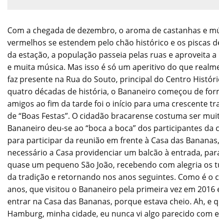
Com a chegada de dezembro, o aroma de castanhas e mús
vermelhos se estendem pelo chão histórico e os piscas d
da estação, a população passeia pelas ruas e aproveita 
e muita música. Mas isso é só um aperitivo do que realme
faz presente na Rua do Souto, principal do Centro Histór
quatro décadas de história, o Bananeiro começou de fo
amigos ao fim da tarde foi o início para uma crescente 
de “Boas Festas”. O cidadão bracarense costuma ser mui
Bananeiro deu-se ao “boca a boca” dos participantes da
para participar da reunião em frente à Casa das Bananas
necessário a Casa providenciar um balcão à entrada, par
quase um pequeno São João, recebendo com alegria os tur
da tradição e retornando nos anos seguintes. Como é o ca
anos, que visitou o Bananeiro pela primeira vez em 2016 
entrar na Casa das Bananas, porque estava cheio. Ah, 
Hamburg, minha cidade, eu nunca vi algo parecido com e