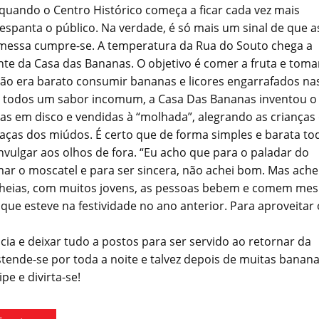
, quando o Centro Histórico começa a ficar cada vez mais
spanta o público. Na verdade, é só mais um sinal de que a
romessa cumpre-se. A temperatura da Rua do Souto chega a
te da Casa das Bananas. O objetivo é comer a fruta e toma
Não era barato consumir bananas e licores engarrafados na
ar a todos um sabor incomum, a Casa Das Bananas inventou o
as em disco e vendidas à “molhada”, alegrando as crianças
raças dos miúdos. É certo que de forma simples e barata to
vulgar aos olhos de fora. “Eu acho que para o paladar do
r o moscatel e para ser sincera, não achei bom. Mas ache
m cheias, com muitos jovens, as pessoas bebem e comem me
que esteve na festividade no ano anterior. Para aproveitar 
ia e deixar tudo a postos para ser servido ao retornar da
tende-se por toda a noite e talvez depois de muitas banana
e e divirta-se!