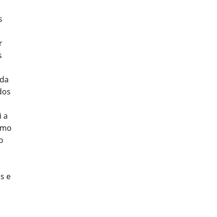
s
r
s
 da
dos
i a
smo
o
s e