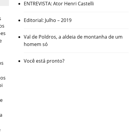
ENTREVISTA: Ator Henri Castelli
s
Editorial: Julho – 2019
os
ões
Val de Poldros, a aldeia de montanha de um
e
homem só
Você está pronto?
os
gos
oi
te
ra
e