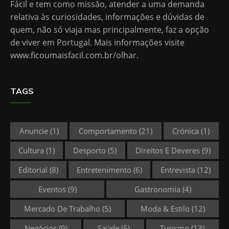
Fácil e tem como missão, atender a uma demanda
relativa às curiosidades, informações e dúvidas de
quem, não só viaja mas principalmente, faz a opção
de viver em Portugal. Mais informações visite
www.ficoumaisfacil.com.br/olhar
.
TAGS
Anuncie
(1)
Comportamento
(21)
Crónica
(1)
Cultura
(1)
Desporto
(5)
Direitos E Deveres
(9)
Editorial
(8)
Entretenimento
(6)
Entrevista
(12)
Eventos
(9)
Gastronomia
(4)
Mercado De Trabalho
(5)
Moda & Estilo
(12)
Negócios
(9)
Saúde
(5)
Turismo
(13)