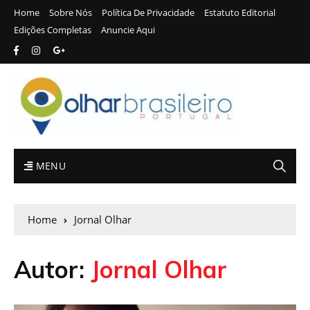
Home
Sobre Nós
Política De Privacidade
Estatuto Editorial
Edições Completas
Anuncie Aqui
MENU
Home
Jornal Olhar
Autor:
Jornal Olhar