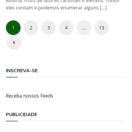
euforia, fruto de fatores racionais e afetivos. Todos
eles contam e podemos enumerar alguns […]
Paginação
1
2
3
4
…
13
de
posts
INSCREVA-SE
Receba nossos Feeds
PUBLICIDADE