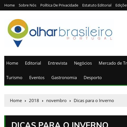
Home
Sobre Nós
Política De Privacidade
Estatuto Editorial
Ediçõe
Home
Editorial
Entrevista
Negócios
Mercado de T
Turismo
Eventos
Gastronomia
Desporto
Home
2018
novembro
Dicas para o Inverno
DICAS PARA O INVERNO