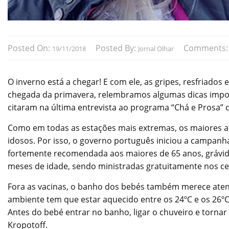
Posted On:
Posted By:
Comments
19/11/2018
Jornal Olhar
O inverno está a chegar! E com ele, as gripes, resfriados 
chegada da primavera, relembramos algumas dicas import
citaram na última entrevista ao programa “Chá e Prosa”
Como em todas as estações mais extremas, os maiores afe
idosos. Por isso, o governo português iniciou a campanh
fortemente recomendada aos maiores de 65 anos, grávid
meses de idade, sendo ministradas gratuitamente nos ce
Fora as vacinas, o banho dos bebés também merece aten
ambiente tem que estar aquecido entre os 24ºC e os 26ºC;
Antes do bebé entrar no banho, ligar o chuveiro e tornar
Kropotoff.