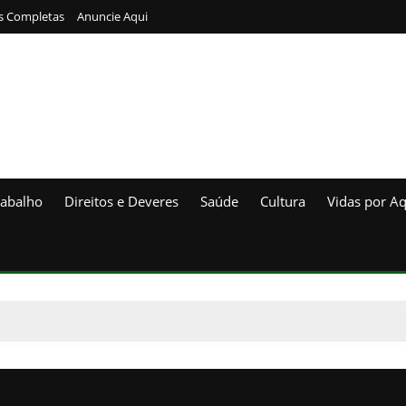
s Completas
Anuncie Aqui
rabalho
Direitos e Deveres
Saúde
Cultura
Vidas por Aq