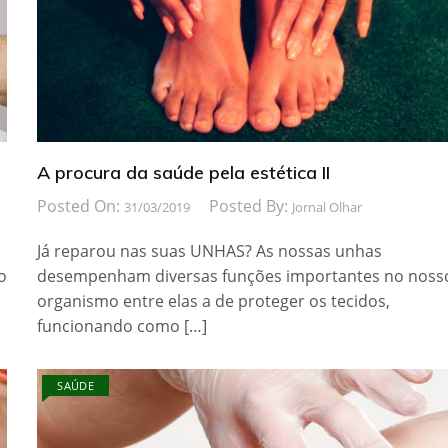
A procura da saúde pela estética II
Posted On:
Posted By:
31/03/2019
Jornal Olhar
Já reparou nas suas UNHAS? As nossas unhas
o
desempenham diversas funções importantes no noss
organismo entre elas a de proteger os tecidos,
funcionando como […]
SAÚDE