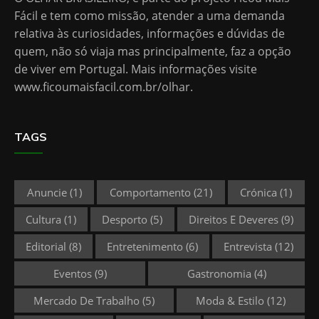
Fácil e tem como missão, atender a uma demanda
relativa às curiosidades, informações e dúvidas de
quem, não só viaja mas principalmente, faz a opção
de viver em Portugal. Mais informações visite
www.ficoumaisfacil.com.br/olhar
.
TAGS
Anuncie
(1)
Comportamento
(21)
Crónica
(1)
Cultura
(1)
Desporto
(5)
Direitos E Deveres
(9)
Editorial
(8)
Entretenimento
(6)
Entrevista
(12)
Eventos
(9)
Gastronomia
(4)
Mercado De Trabalho
(5)
Moda & Estilo
(12)