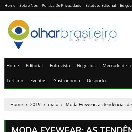
Home
Sobre Nós
Política De Privacidade
Estatuto Editorial
Ediçõe
Home
Editorial
Entrevista
Negócios
Mercado de T
Turismo
Eventos
Gastronomia
Desporto
Home
2019
maio
Moda Eyewear: as tendências de
MODA EYEWEAR: AS TENDÊN