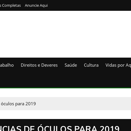
s Completas
Anuncie Aqui
rabalho
Direitos e Deveres
Saúde
Cultura
Vidas por Aq
 óculos para 2019
CIAS DE ÓCULOS PARA 2019