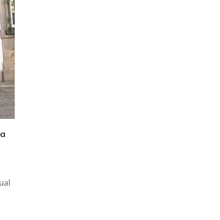
ta
ual