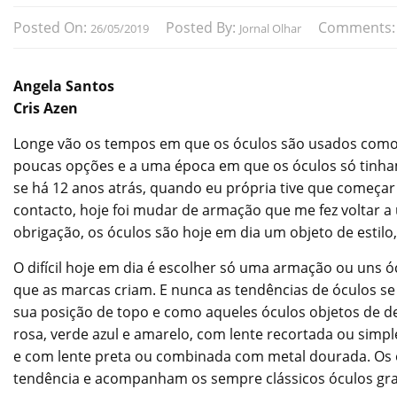
Posted On:
Posted By:
Comments
26/05/2019
Jornal Olhar
Angela Santos
Cris Azen
Longe vão os tempos em que os óculos são usados como 
poucas opções e a uma época em que os óculos só tinham
se há 12 anos atrás, quando eu própria tive que começar 
contacto, hoje foi mudar de armação que me fez voltar a 
obrigação, os óculos são hoje em dia um objeto de estil
O difícil hoje em dia é escolher só uma armação ou uns ó
que as marcas criam. E nunca as tendências de óculos s
sua posição de topo e como aqueles óculos objetos de des
rosa, verde azul e amarelo, com lente recortada ou sim
e com lente preta ou combinada com metal dourada. O
tendência e acompanham os sempre clássicos óculos gr