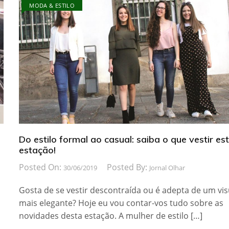
MODA & ESTILO
Do estilo formal ao casual: saiba o que vestir es
estação!
Posted On:
Posted By:
30/06/2019
Jornal Olhar
Gosta de se vestir descontraída ou é adepta de um vis
mais elegante? Hoje eu vou contar-vos tudo sobre as
novidades desta estação. A mulher de estilo […]