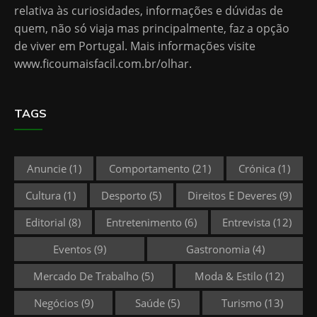
relativa às curiosidades, informações e dúvidas de
quem, não só viaja mas principalmente, faz a opção
de viver em Portugal. Mais informações visite
www.ficoumaisfacil.com.br/olhar
.
TAGS
Anuncie
(1)
Comportamento
(21)
Crónica
(1)
Cultura
(1)
Desporto
(5)
Direitos E Deveres
(9)
Editorial
(8)
Entretenimento
(6)
Entrevista
(12)
Eventos
(9)
Gastronomia
(4)
Mercado De Trabalho
(5)
Moda & Estilo
(12)
Negócios
(9)
Saúde
(5)
Turismo
(13)