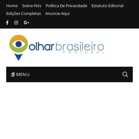
Home
Sobre Nós
Política De Privacidade
Estatuto Editorial
Edições Completas
Anuncie Aqui
MENU