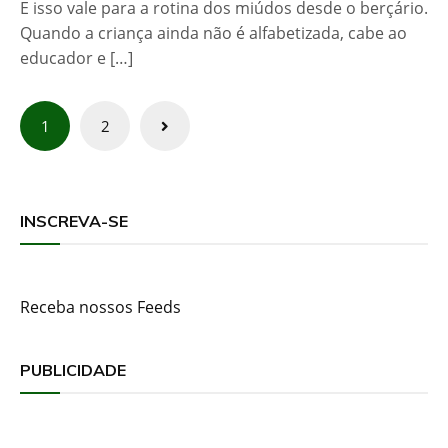
E isso vale para a rotina dos miúdos desde o berçário.
Quando a criança ainda não é alfabetizada, cabe ao
educador e […]
Paginação
1
2
de
posts
INSCREVA-SE
Receba nossos Feeds
PUBLICIDADE