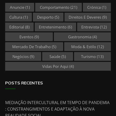
Anuncie
(1)
Comportamento
(21)
Crónica
(1)
Cultura
(1)
Desporto
(5)
Direitos E Deveres
(9)
Editorial
(8)
Entretenimento
(6)
Entrevista
(12)
Eventos
(9)
Gastronomia
(4)
Mercado De Trabalho
(5)
Moda & Estilo
(12)
Negócios
(9)
Saúde
(5)
Turismo
(13)
Vidas Por Aqui
(4)
POSTS RECENTES
MEDIAÇÃO INTERCULTURAL EM TEMPO DE PANDEMIA
: CONSTRANGIMENTOS E ADAPTAÇÃO À NOVA
REALIDADE SOCIAL