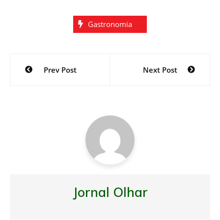
Gastronomia
Navegação
Prev Post
Next Post
de
Post
Jornal Olhar