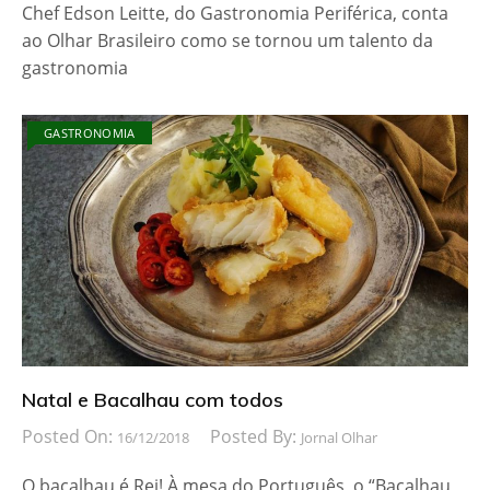
Chef Edson Leitte, do Gastronomia Periférica, conta
ao Olhar Brasileiro como se tornou um talento da
gastronomia
GASTRONOMIA
Natal e Bacalhau com todos
Posted On:
Posted By:
16/12/2018
Jornal Olhar
O bacalhau é Rei! À mesa do Português, o “Bacalhau