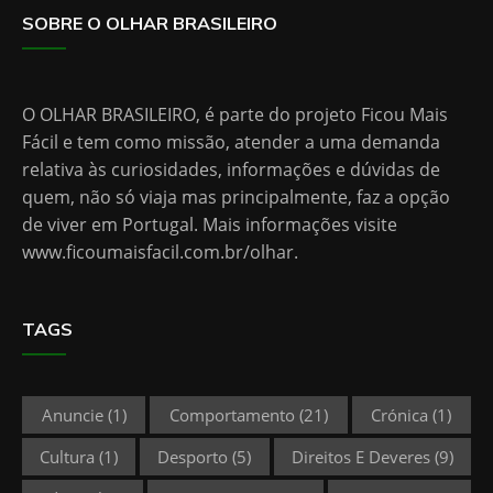
SOBRE O OLHAR BRASILEIRO
O OLHAR BRASILEIRO, é parte do projeto Ficou Mais
Fácil e tem como missão, atender a uma demanda
relativa às curiosidades, informações e dúvidas de
quem, não só viaja mas principalmente, faz a opção
de viver em Portugal. Mais informações visite
www.ficoumaisfacil.com.br/olhar
.
TAGS
Anuncie
(1)
Comportamento
(21)
Crónica
(1)
Cultura
(1)
Desporto
(5)
Direitos E Deveres
(9)