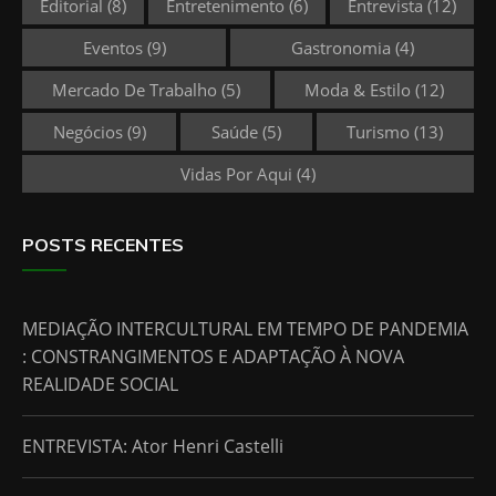
Editorial
(8)
Entretenimento
(6)
Entrevista
(12)
Eventos
(9)
Gastronomia
(4)
Mercado De Trabalho
(5)
Moda & Estilo
(12)
Negócios
(9)
Saúde
(5)
Turismo
(13)
Vidas Por Aqui
(4)
POSTS RECENTES
MEDIAÇÃO INTERCULTURAL EM TEMPO DE PANDEMIA
: CONSTRANGIMENTOS E ADAPTAÇÃO À NOVA
REALIDADE SOCIAL
ENTREVISTA: Ator Henri Castelli