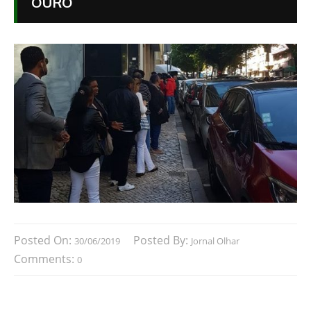
OURO
Posted On:
Posted By:
30/06/2019
Jornal Olhar
Comments:
0