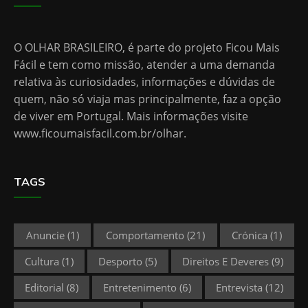
O OLHAR BRASILEIRO, é parte do projeto Ficou Mais
Fácil e tem como missão, atender a uma demanda
relativa às curiosidades, informações e dúvidas de
quem, não só viaja mas principalmente, faz a opção
de viver em Portugal. Mais informações visite
www.ficoumaisfacil.com.br/olhar
.
TAGS
Anuncie
(1)
Comportamento
(21)
Crónica
(1)
Cultura
(1)
Desporto
(5)
Direitos E Deveres
(9)
Editorial
(8)
Entretenimento
(6)
Entrevista
(12)