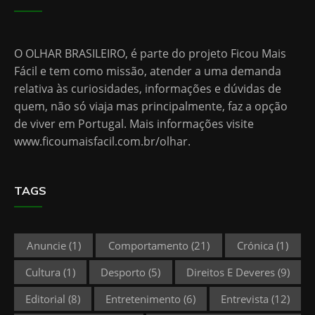
O OLHAR BRASILEIRO, é parte do projeto Ficou Mais
Fácil e tem como missão, atender a uma demanda
relativa às curiosidades, informações e dúvidas de
quem, não só viaja mas principalmente, faz a opção
de viver em Portugal. Mais informações visite
www.ficoumaisfacil.com.br/olhar
.
TAGS
Anuncie
(1)
Comportamento
(21)
Crónica
(1)
Cultura
(1)
Desporto
(5)
Direitos E Deveres
(9)
Editorial
(8)
Entretenimento
(6)
Entrevista
(12)