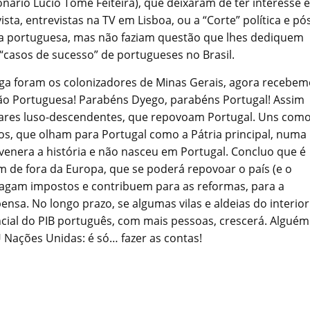
onário Lúcio Tomé Feiteira), que deixaram de ter interesse 
ta, entrevistas na TV em Lisboa, ou a “Corte” política e pó
ia portuguesa, mas não faziam questão que lhes dediquem
“casos de sucesso” de portugueses no Brasil.
ga foram os colonizadores de Minas Gerais, agora recebem
ão Portuguesa! Parabéns Dyego, parabéns Portugal! Assim
hares luso-descendentes, que repovoam Portugal. Uns como
ros, que olham para Portugal como a Pátria principal, numa
venera a história e não nasceu em Portugal. Concluo que é
 de fora da Europa, que se poderá repovoar o país (e o
s pagam impostos e contribuem para as reformas, para a
nsa. No longo prazo, se algumas vilas e aldeias do interior
ncial do PIB português, com mais pessoas, crescerá. Alguém
 Nações Unidas: é só… fazer as contas!