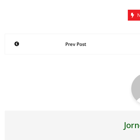
N
Navegação
Prev Post
de
Post
Jorn