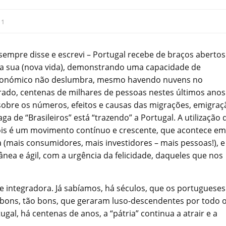
:
1
empre disse e escrevi – Portugal recebe de braços abertos
 a sua (nova vida), demonstrando uma capacidade de
económico não deslumbra, mesmo havendo nuvens no
grado, centenas de milhares de pessoas nestes últimos anos
sobre os números, efeitos e causas das migrações, emigraç
 de “Brasileiros” está “trazendo” a Portugal. A utilização 
ois é um movimento contínuo e crescente, que acontece em
 (mais consumidores, mais investidores – mais pessoas!), e
ea e ágil, com a urgência da felicidade, daqueles que nos
 integradora. Já sabíamos, há séculos, que os portugueses
 bons, tão bons, que geraram luso-descendentes por todo 
al, há centenas de anos, a “pátria” continua a atrair e a