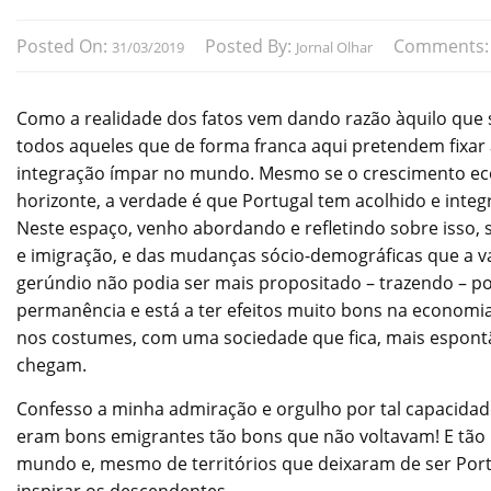
Posted On:
Posted By:
Comments
31/03/2019
Jornal Olhar
Como a realidade dos fatos vem dando razão àquilo que s
todos aqueles que de forma franca aqui pretendem fixar
integração ímpar no mundo. Mesmo se o crescimento 
horizonte, a verdade é que Portugal tem acolhido e inte
Neste espaço, venho abordando e refletindo sobre isso, 
e imigração, e das mudanças sócio-demográficas que a vaga
gerúndio não podia ser mais propositado – trazendo – p
permanência e está a ter efeitos muito bons na economia
nos costumes, com uma sociedade que fica, mais espontân
chegam.
Confesso a minha admiração e orgulho por tal capacidade
eram bons emigrantes tão bons que não voltavam! E tão
mundo e, mesmo de territórios que deixaram de ser Portug