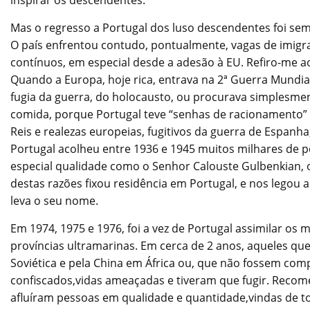
inspirar os descendentes.
Mas o regresso a Portugal dos luso descendentes foi s
O país enfrentou contudo, pontualmente, vagas de imigra
contínuos, em especial desde a adesão à EU. Refiro-me ao
Quando a Europa, hoje rica, entrava na 2ª Guerra Mundi
fugia da guerra, do holocausto, ou procurava simplesment
comida, porque Portugal teve “senhas de racionamento” 
Reis e realezas europeias, fugitivos da guerra de Espanh
Portugal acolheu entre 1936 e 1945 muitos milhares de 
especial qualidade como o Senhor Calouste Gulbenkian
destas razões fixou residência em Portugal, e nos lego
leva o seu nome.
Em 1974, 1975 e 1976, foi a vez de Portugal assimilar os
províncias ultramarinas. Em cerca de 2 anos, aqueles qu
Soviética e pela China em África ou, que não fossem co
confiscados,vidas ameaçadas e tiveram que fugir. Recome
afluíram pessoas em qualidade e quantidade,vindas de to