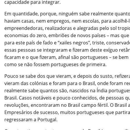
capacidade para integrar.
Em quantidade, porque, ninguém sabe realmente quantos 
haviam casas, nem empregos, nem escolas, para acolhê-l
empreendedoras, realizadoras e alegradas pelo sol tropic
economias do zero, embriões de novos países – mas que t
para este país de fado e “xailes negros”, triste, conserva
essas pessoas se integraram e fizeram deste exíguo retâ
ficaram e o que fizeram, afinal são portugueses – se be
como se não fossem portugueses de primeira.
Pouco se sabe dos que vieram, e depois do susto, refiz
vieram das colónias e foram para o Brasil, onde foram 
realmente sabe quantos são, nascidos na Índia portugu
Brasil. Casos notáveis e pouco conhecidos, de pessoas 
revoluções, encontraram no Brasil campo fértil. O Brasil
Empresários de sucesso, muitos portugueses que partira
regressaram a Portugal.