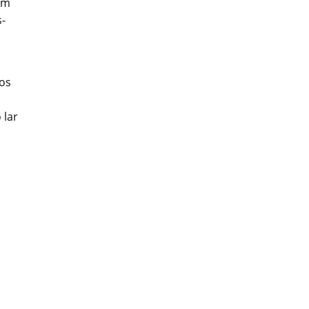
em
s-
os
 lar