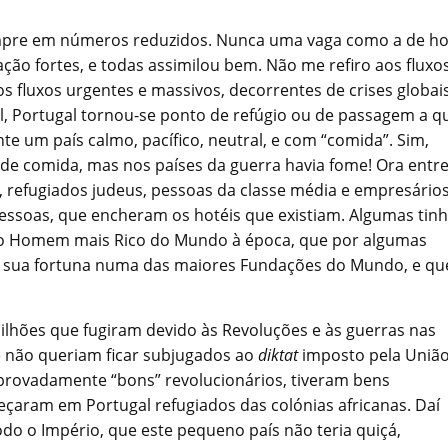
empre em números reduzidos. Nunca uma vaga como a de ho
ção fortes, e todas assimilou bem. Não me refiro aos fluxo
s fluxos urgentes e massivos, decorrentes de crises globais
al, Portugal tornou-se ponto de refúgio ou de passagem a 
e um país calmo, pacífico, neutral, e com “comida”. Sim,
de comida, mas nos países da guerra havia fome! Ora entr
a, refugiados judeus, pessoas da classe média e empresários
pessoas, que encheram os hotéis que existiam. Algumas ti
, o Homem mais Rico do Mundo à época, que por algumas
u a sua fortuna numa das maiores Fundações do Mundo, e qu
 milhões que fugiram devido às Revoluções e às guerras nas
e não queriam ficar subjugados ao
diktat
imposto pela Uniã
mprovadamente “bons” revolucionários, tiveram bens
çaram em Portugal refugiados das colónias africanas. Daí
do o Império, que este pequeno país não teria quiçá,