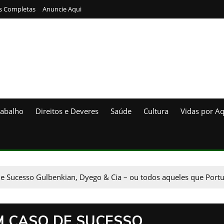
s Completas
Anuncie Aqui
rabalho
Direitos e Deveres
Saúde
Cultura
Vidas por Aq
de Sucesso Gulbenkian, Dyego & Cia – ou todos aqueles que Portu
M CASO DE SUCESSO