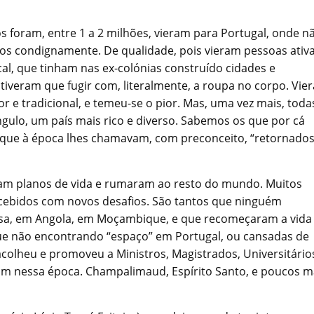
foram, entre 1 a 2 milhões, vieram para Portugal, onde n
os condignamente. De qualidade, pois vieram pessoas ativa
al, que tinham nas ex-colónias construído cidades e
iveram que fugir com, literalmente, a roupa no corpo. Vie
dor e tradicional, e temeu-se o pior. Mas, uma vez mais, toda
ngulo, um país mais rico e diverso. Sabemos os que por cá
m que à época lhes chamavam, com preconceito, “retornados
eram planos de vida e rumaram ao resto do mundo. Muitos
recebidos com novos desafios. São tantos que ninguém
esa, em Angola, em Moçambique, e que recomeçaram a vida
que não encontrando “espaço” em Portugal, ou cansadas de
 acolheu e promoveu a Ministros, Magistrados, Universitário
m nessa época. Champalimaud, Espírito Santo, e poucos ma