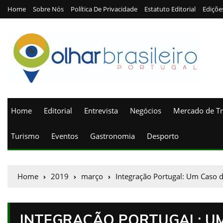
Home
Sobre Nós
Política De Privacidade
Estatuto Editorial
Ediçõe
Home
Editorial
Entrevista
Negócios
Mercado de T
Turismo
Eventos
Gastronomia
Desporto
Home
2019
março
Integração Portugal: Um Caso 
INTEGRAÇÃO PORTUGAL: U