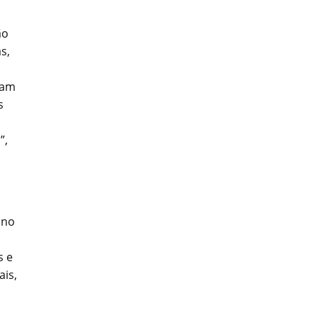
ão
s,
ram
s
”,
 no
s e
is,