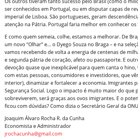
Os outros tiveram tanto sucesso pelo Brasil (como o mili
ser conhecidos em Portugal, ou em disputar capas de revis
imperial de Lisboa. São portugueses, geram descendênc
atenção na Pátria. Portugal faria melhor em conhecer os 
E como quem semeia, colhe, estamos a melhorar. De Bra
um novo “Olhar” e… o Dyego Souza no Braga – e na seleç
vamos recebendo de volta a energia de centenas de mil
e segunda pátria de coração, afeto ou passaporte. E out
devoção quase que inexplicável para quem canta o hino, 
com estas pessoas, consumidores e investidores, que vêm
interior), dinamizar e fortalecer a economia. Imigrante
Segurança Social. Logo o impacto é muito maior do que pe
sobreviverem, será graças aos ovos imigrantes. E o pote
ficou com dúvidas? Como dizia o Secretário Geral da ONU
Joaquim Álvaro Rocha R. da Cunha
Economista e Administrador
jrochacunha@gmail.com