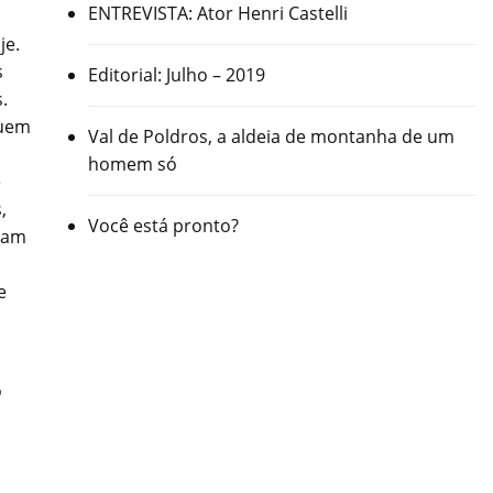
ENTREVISTA: Ator Henri Castelli
je.
s
Editorial: Julho – 2019
.
quem
Val de Poldros, a aldeia de montanha de um
homem só
e
,
Você está pronto?
nham
e
o