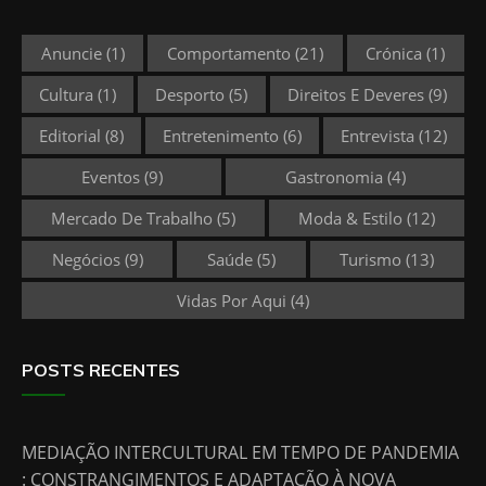
Anuncie
(1)
Comportamento
(21)
Crónica
(1)
Cultura
(1)
Desporto
(5)
Direitos E Deveres
(9)
Editorial
(8)
Entretenimento
(6)
Entrevista
(12)
Eventos
(9)
Gastronomia
(4)
Mercado De Trabalho
(5)
Moda & Estilo
(12)
Negócios
(9)
Saúde
(5)
Turismo
(13)
Vidas Por Aqui
(4)
POSTS RECENTES
MEDIAÇÃO INTERCULTURAL EM TEMPO DE PANDEMIA
: CONSTRANGIMENTOS E ADAPTAÇÃO À NOVA