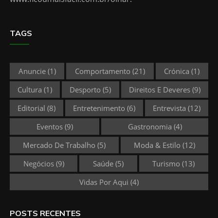
TAGS
Anuncie
(1)
Comportamento
(21)
Crónica
(1)
Cultura
(1)
Desporto
(5)
Direitos E Deveres
(9)
Editorial
(8)
Entretenimento
(6)
Entrevista
(12)
Eventos
(9)
Gastronomia
(4)
Mercado De Trabalho
(5)
Moda & Estilo
(12)
Negócios
(9)
Saúde
(5)
Turismo
(13)
Vidas Por Aqui
(4)
POSTS RECENTES