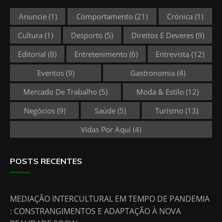
Anuncie
(1)
Comportamento
(21)
Crónica
(1)
Cultura
(1)
Desporto
(5)
Direitos E Deveres
(9)
Editorial
(8)
Entretenimento
(6)
Entrevista
(12)
Eventos
(9)
Gastronomia
(4)
Mercado De Trabalho
(5)
Moda & Estilo
(12)
Negócios
(9)
Saúde
(5)
Turismo
(13)
Vidas Por Aqui
(4)
POSTS RECENTES
MEDIAÇÃO INTERCULTURAL EM TEMPO DE PANDEMIA
: CONSTRANGIMENTOS E ADAPTAÇÃO À NOVA