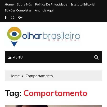
Home
Sobre Nós
Política De Privacidade
Estatuto Editorial
Edições Completas
Anuncie Aqui
MENU
Home
Comportamento
Tag:
Comportamento