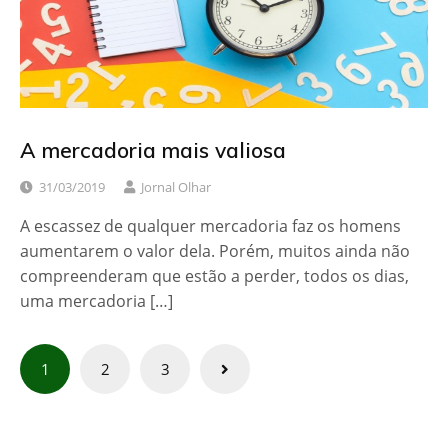
A mercadoria mais valiosa
31/03/2019
Jornal Olhar
A escassez de qualquer mercadoria faz os homens
aumentarem o valor dela. Porém, muitos ainda não
compreenderam que estão a perder, todos os dias,
uma mercadoria […]
Paginação
1
2
3
de
posts