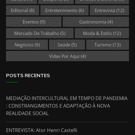
Editorial
(8)
Entretenimento
(6)
Entrevista
(12)
Eventos
(9)
Gastronomia
(4)
Mercado De Trabalho
(5)
Moda & Estilo
(12)
Negócios
(9)
Saúde
(5)
Turismo
(13)
Vidas Por Aqui
(4)
POSTS RECENTES
MEDIAÇÃO INTERCULTURAL EM TEMPO DE PANDEMIA
: CONSTRANGIMENTOS E ADAPTAÇÃO À NOVA
REALIDADE SOCIAL
ENTREVISTA: Ator Henri Castelli