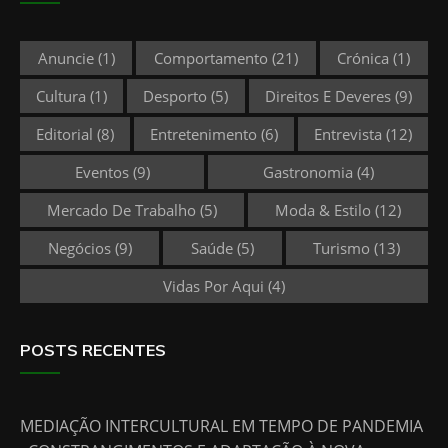
Anuncie
(1)
Comportamento
(21)
Crónica
(1)
Cultura
(1)
Desporto
(5)
Direitos E Deveres
(9)
Editorial
(8)
Entretenimento
(6)
Entrevista
(12)
Eventos
(9)
Gastronomia
(4)
Mercado De Trabalho
(5)
Moda & Estilo
(12)
Negócios
(9)
Saúde
(5)
Turismo
(13)
Vidas Por Aqui
(4)
POSTS RECENTES
MEDIAÇÃO INTERCULTURAL EM TEMPO DE PANDEMIA