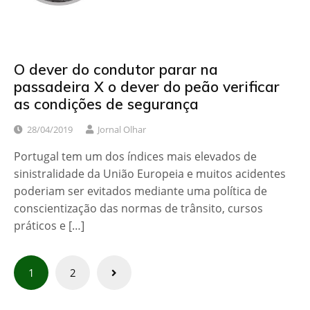
O dever do condutor parar na
passadeira X o dever do peão verificar
as condições de segurança
28/04/2019
Jornal Olhar
Portugal tem um dos índices mais elevados de
sinistralidade da União Europeia e muitos acidentes
poderiam ser evitados mediante uma política de
conscientização das normas de trânsito, cursos
práticos e […]
Paginação
1
2
de