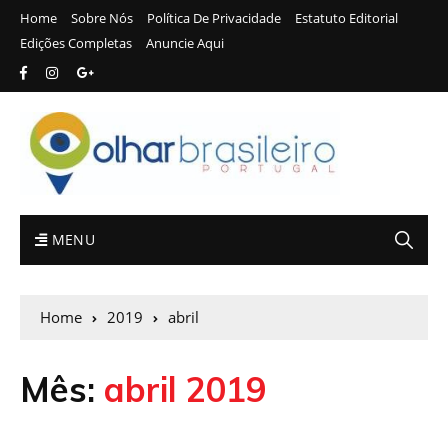
Home
Sobre Nós
Política De Privacidade
Estatuto Editorial
Edições Completas
Anuncie Aqui
MENU
Home
2019
abril
Mês:
abril 2019